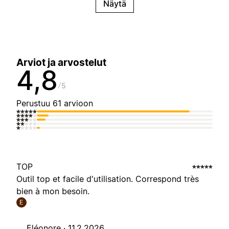
Näytä
Arviot ja arvostelut
4,8
5
Perustuu 61 arvioon
TOP
Outil top et facile d'utilisation. Correspond très
bien à mon besoin.
E
Eléonore ·
11.2.2026