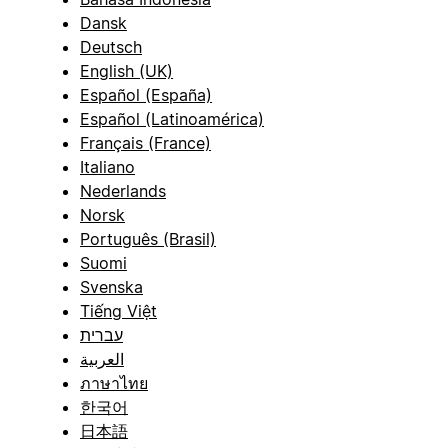
Dansk
Deutsch
English (UK)
Español (España)
Español (Latinoamérica)
Français (France)
Italiano
Nederlands
Norsk
Português (Brasil)
Suomi
Svenska
Tiếng Việt
עברית
العربية
ภาษาไทย
한국어
日本語