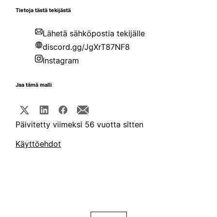
Tietoja tästä tekijästä
Lähetä sähköpostia tekijälle
discord.gg/JgXrT87NF8
Instagram
Jaa tämä malli
Päivitetty viimeksi 56 vuotta sitten
Käyttöehdot