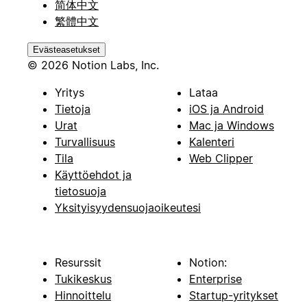
简体中文
繁體中文
Evästeasetukset
© 2026 Notion Labs, Inc.
Yritys
Lataa
Tietoja
iOS ja Android
Urat
Mac ja Windows
Turvallisuus
Kalenteri
Tila
Web Clipper
Käyttöehdot ja
tietosuoja
Yksityisyydensuojaoikeutesi
Resurssit
Notion:
Tukikeskus
Enterprise
Hinnoittelu
Startup-yritykset