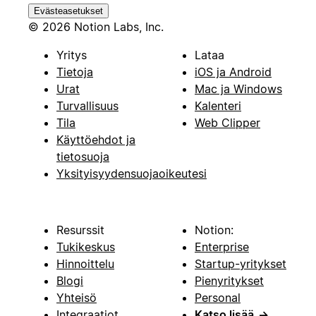
Evästeasetukset
© 2026 Notion Labs, Inc.
Yritys
Lataa
Tietoja
iOS ja Android
Urat
Mac ja Windows
Turvallisuus
Kalenteri
Tila
Web Clipper
Käyttöehdot ja
tietosuoja
Yksityisyydensuojaoikeutesi
Resurssit
Notion:
Tukikeskus
Enterprise
Hinnoittelu
Startup-yritykset
Blogi
Pienyritykset
Yhteisö
Personal
Integraatiot
Katso lisää
→