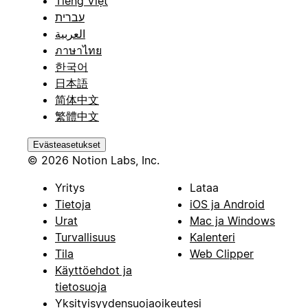
Tiếng Việt
עברית
العربية
ภาษาไทย
한국어
日本語
简体中文
繁體中文
Evästeasetukset
© 2026 Notion Labs, Inc.
Yritys
Lataa
Tietoja
iOS ja Android
Urat
Mac ja Windows
Turvallisuus
Kalenteri
Tila
Web Clipper
Käyttöehdot ja
tietosuoja
Yksityisyydensuojaoikeutesi