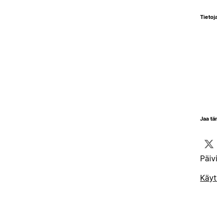
Tietoja
Jaa tä
Päiv
Käyt