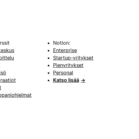
rssit
Notion:
keskus
Enterprise
oittelu
Startup-yritykset
i
Pienyritykset
isö
Personal
raatiot
Katso lisää
→
t
paniohjelmat