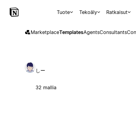
Tuote
Tekoäly
Ratkaisut
Marketplace
Templates
Agents
Consultants
Con
しー
32 mallia