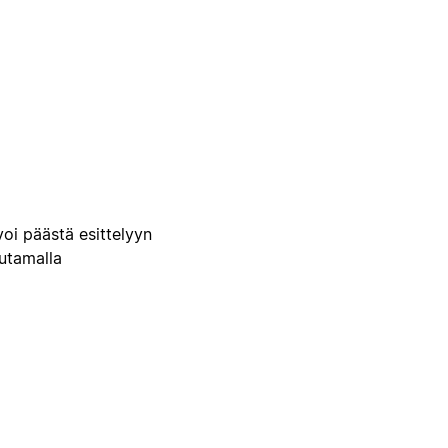
voi päästä esittelyyn
uutamalla