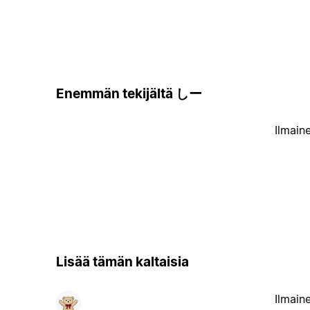
Enemmän tekijältä しー
Ilmain
Lisää tämän kaltaisia
Ilmain