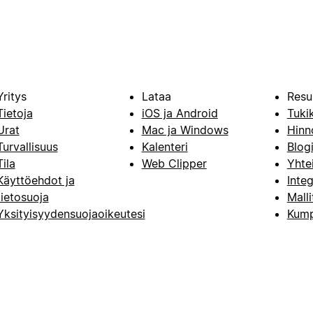
Yritys
Lataa
Resu
Tietoja
iOS ja Android
Tuki
Urat
Mac ja Windows
Hinn
Turvallisuus
Kalenteri
Blog
Tila
Web Clipper
Yhte
Käyttöehdot ja
Integ
tietosuoja
Malli
Yksityisyydensuojaoikeutesi
Kump