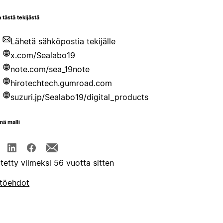
 tästä tekijästä
Lähetä sähköpostia tekijälle
x.com/Sealabo19
note.com/sea_19note
hirotechtech.gumroad.com
suzuri.jp/Sealabo19/digital_products
mä malli
itetty viimeksi 56 vuotta sitten
töehdot