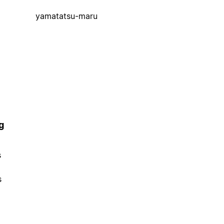
yamatatsu-maru
g
s
s