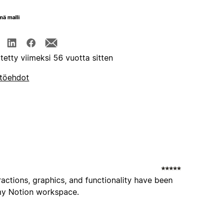
mä malli
itetty viimeksi 56 vuotta sitten
töehdot
eractions, graphics, and functionality have been
 my Notion workspace.