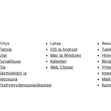
Yritys
Lataa
Resu
Tietoja
iOS ja Android
Tuki
Urat
Mac ja Windows
Hinn
Turvallisuus
Kalenteri
Blog
Tila
Web Clipper
Yhte
Käyttöehdot ja
Integ
tietosuoja
Malli
Yksityisyydensuojaoikeutesi
Kump