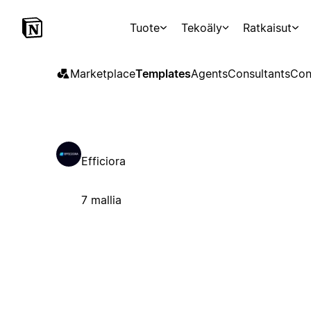
Tuote
Tekoäly
Ratkaisut
Marketplace
Templates
Agents
Consultants
Con
Efficiora
7 mallia