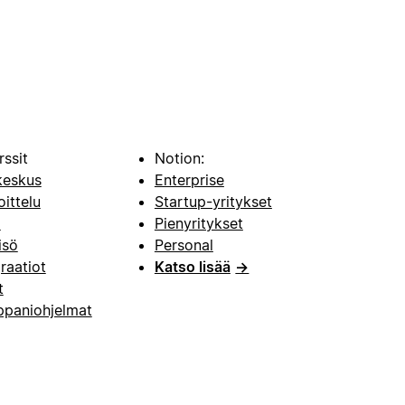
rssit
Notion:
keskus
Enterprise
oittelu
Startup-yritykset
i
Pienyritykset
isö
Personal
raatiot
Katso lisää
→
t
paniohjelmat