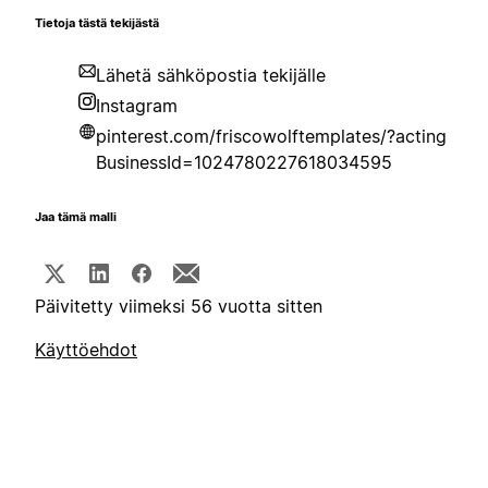
Tietoja tästä tekijästä
Lähetä sähköpostia tekijälle
Instagram
pinterest.com/friscowolftemplates/?acting
BusinessId=1024780227618034595
Jaa tämä malli
Päivitetty viimeksi 56 vuotta sitten
Käyttöehdot