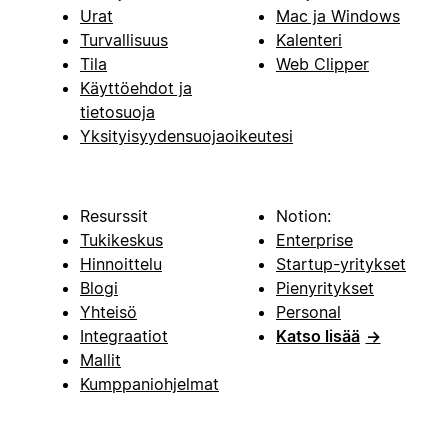
Urat
Mac ja Windows
Turvallisuus
Kalenteri
Tila
Web Clipper
Käyttöehdot ja
tietosuoja
Yksityisyydensuojaoikeutesi
Resurssit
Notion:
Tukikeskus
Enterprise
Hinnoittelu
Startup-yritykset
Blogi
Pienyritykset
Yhteisö
Personal
Integraatiot
Katso lisää
→
Mallit
Kumppaniohjelmat