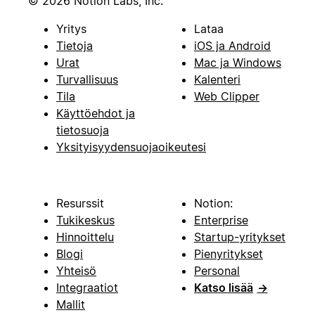
© 2026 Notion Labs, Inc.
Yritys
Lataa
Tietoja
iOS ja Android
Urat
Mac ja Windows
Turvallisuus
Kalenteri
Tila
Web Clipper
Käyttöehdot ja
tietosuoja
Yksityisyydensuojaoikeutesi
Resurssit
Notion:
Tukikeskus
Enterprise
Hinnoittelu
Startup-yritykset
Blogi
Pienyritykset
Yhteisö
Personal
Integraatiot
Katso lisää
→
Mallit