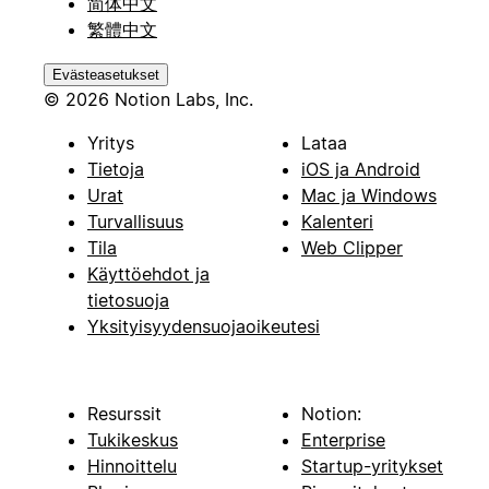
简体中文
繁體中文
Evästeasetukset
© 2026 Notion Labs, Inc.
Yritys
Lataa
Tietoja
iOS ja Android
Urat
Mac ja Windows
Turvallisuus
Kalenteri
Tila
Web Clipper
Käyttöehdot ja
tietosuoja
Yksityisyydensuojaoikeutesi
Resurssit
Notion:
Tukikeskus
Enterprise
Hinnoittelu
Startup-yritykset