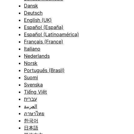
Dansk
Deutsch
English (UK)
Español (España)
Español (Latinoamérica)
Français (France)
Italiano
Nederlands
Norsk
Português (Brasil)
Suomi
Svenska
Tiếng Việt
עברית
العربية
ภาษาไทย
한국어
日本語