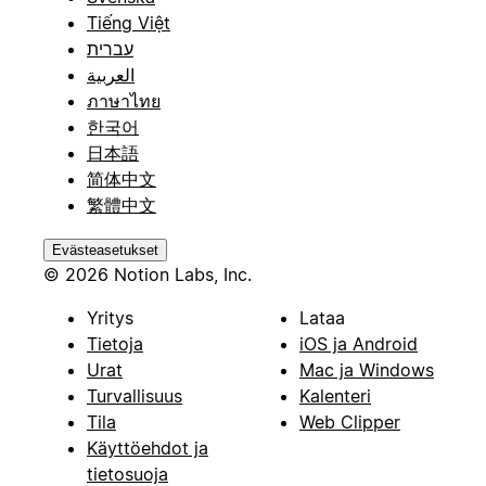
Tiếng Việt
עברית
العربية
ภาษาไทย
한국어
日本語
简体中文
繁體中文
Evästeasetukset
© 2026 Notion Labs, Inc.
Yritys
Lataa
Tietoja
iOS ja Android
Urat
Mac ja Windows
Turvallisuus
Kalenteri
Tila
Web Clipper
Käyttöehdot ja
tietosuoja