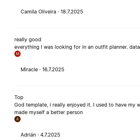
Camila Oliveira ·
18.7.2025
really good
everything I was looking for in an outfit planner. dat
M
Miracle ·
16.7.2025
Top
God template, i really enjoyed it. I used to have my
made myself a better person
A
Adrián ·
4.7.2025