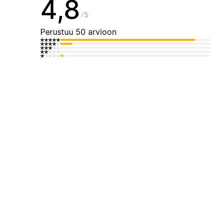
4,8
5
Perustuu 50 arvioon