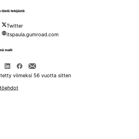
 tästä tekijästä
Twitter
itspaula.gumroad.com
mä malli
itetty viimeksi 56 vuotta sitten
töehdot