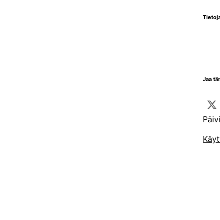
Tietoja
Jaa tä
Päiv
Käyt