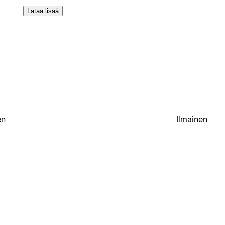
Lataa lisää
en
Ilmainen