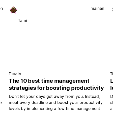
en
Ilmainen
Tami
Tiimeille
Ti
The 10 best time management
L
strategies for boosting productivity
Don’t let your days get away from you. Instead,
D
meet every deadline and boost your productivity
s
e.
levels by implementing a few time management
a