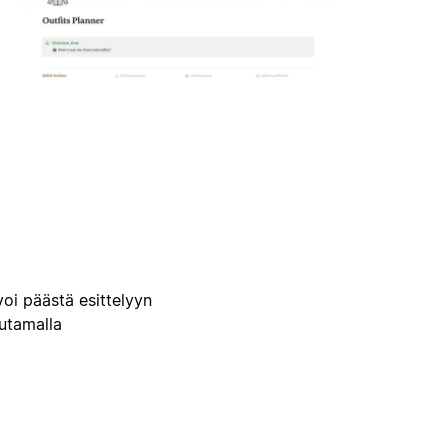
voi päästä esittelyyn
uutamalla