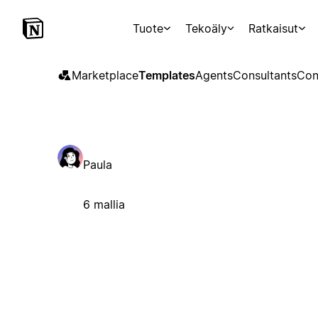
Tuote
Tekoäly
Ratkaisut
Marketplace
Templates
Agents
Consultants
Con
Paula
6 mallia