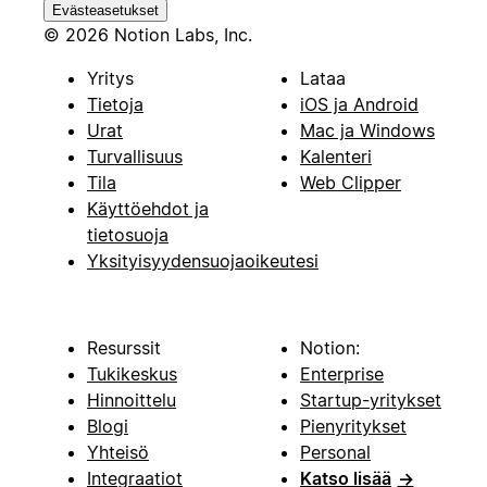
Evästeasetukset
© 2026 Notion Labs, Inc.
Yritys
Lataa
Tietoja
iOS ja Android
Urat
Mac ja Windows
Turvallisuus
Kalenteri
Tila
Web Clipper
Käyttöehdot ja
tietosuoja
Yksityisyydensuojaoikeutesi
Resurssit
Notion:
Tukikeskus
Enterprise
Hinnoittelu
Startup-yritykset
Blogi
Pienyritykset
Yhteisö
Personal
Integraatiot
Katso lisää
→