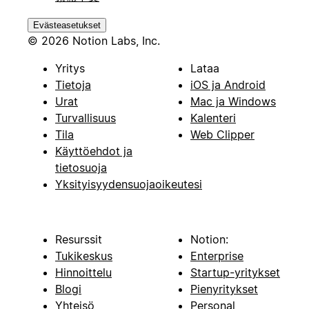
Evästeasetukset
© 2026 Notion Labs, Inc.
Yritys
Lataa
Tietoja
iOS ja Android
Urat
Mac ja Windows
Turvallisuus
Kalenteri
Tila
Web Clipper
Käyttöehdot ja
tietosuoja
Yksityisyydensuojaoikeutesi
Resurssit
Notion:
Tukikeskus
Enterprise
Hinnoittelu
Startup-yritykset
Blogi
Pienyritykset
Yhteisö
Personal