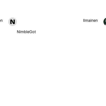
en
Ilmainen
NimbleGot