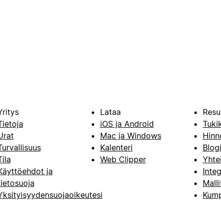
Yritys
Lataa
Resu
Tietoja
iOS ja Android
Tuki
Urat
Mac ja Windows
Hinn
Turvallisuus
Kalenteri
Blog
Tila
Web Clipper
Yhte
Käyttöehdot ja
Integ
tietosuoja
Malli
Yksityisyydensuojaoikeutesi
Kump