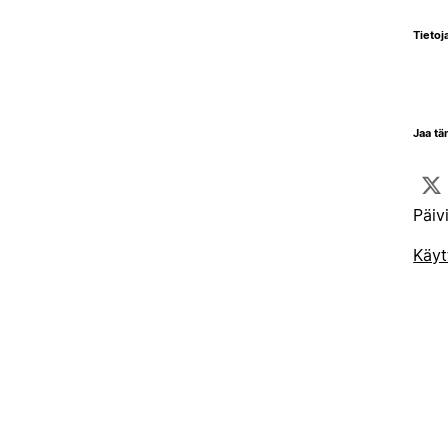
Tietoja
Jaa tä
Päiv
Käyt