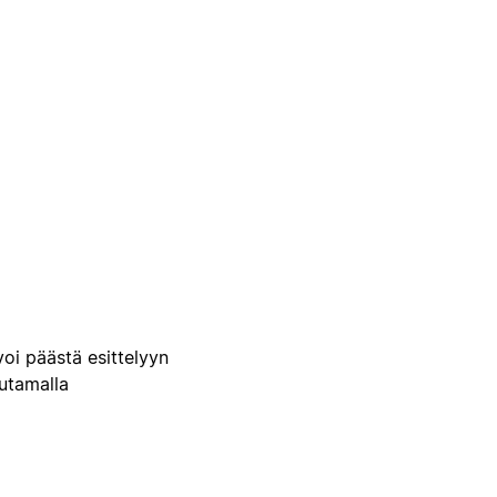
voi päästä esittelyyn
uutamalla