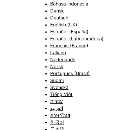
Bahasa Indonesia
Dansk
Deutsch
English (UK)
Español (España)
Español (Latinoamérica)
Français (France)
Italiano
Nederlands
Norsk
Português (Brasil)
Suomi
Svenska
Tiếng Việt
עברית
العربية
ภาษาไทย
한국어
日本語