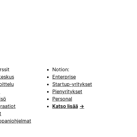
rssit
Notion:
keskus
Enterprise
oittelu
Startup-yritykset
i
Pienyritykset
isö
Personal
raatiot
Katso lisää
→
t
paniohjelmat