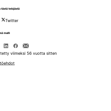
 tästä tekijästä
Twitter
mä malli
itetty viimeksi 56 vuotta sitten
töehdot