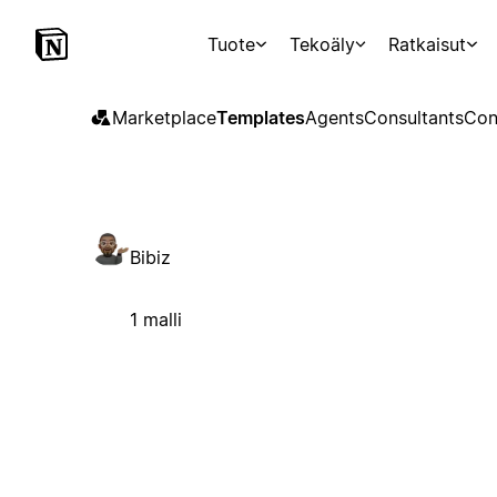
Tuote
Tekoäly
Ratkaisut
Marketplace
Templates
Agents
Consultants
Con
Bibiz
1 malli