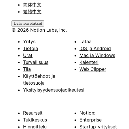
简体中文
繁體中文
Evästeasetukset
© 2026 Notion Labs, Inc.
Yritys
Lataa
Tietoja
iOS ja Android
Urat
Mac ja Windows
Turvallisuus
Kalenteri
Tila
Web Clipper
Käyttöehdot ja
tietosuoja
Yksityisyydensuojaoikeutesi
Resurssit
Notion:
Tukikeskus
Enterprise
Hinnoittelu
Startup-yritykset