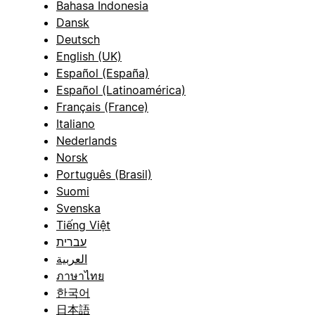
Bahasa Indonesia
Dansk
Deutsch
English (UK)
Español (España)
Español (Latinoamérica)
Français (France)
Italiano
Nederlands
Norsk
Português (Brasil)
Suomi
Svenska
Tiếng Việt
עברית
العربية
ภาษาไทย
한국어
日本語