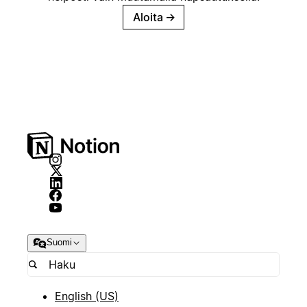
Aloita
→
Suomi
English (US)