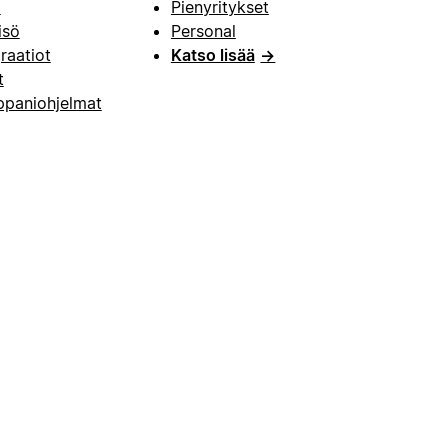
i
Pienyritykset
isö
Personal
raatiot
Katso lisää
→
t
paniohjelmat