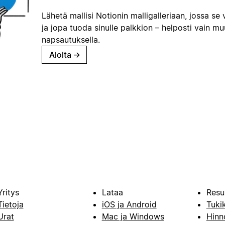
Lähetä mallisi Notionin malligalleriaan, jossa se 
ja jopa tuoda sinulle palkkion – helposti vain m
napsautuksella.
Aloita
→
Yritys
Lataa
Resu
Tietoja
iOS ja Android
Tuki
Urat
Mac ja Windows
Hinn