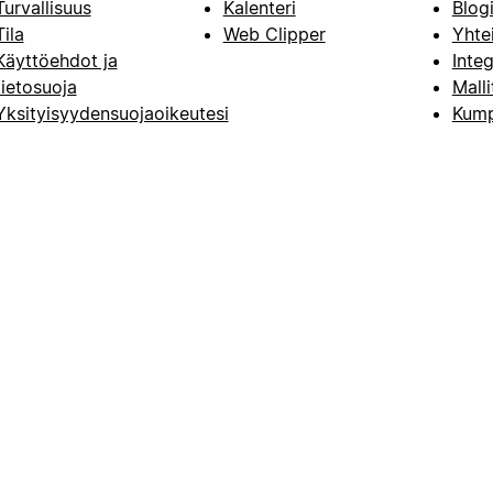
Turvallisuus
Kalenteri
Blog
Tila
Web Clipper
Yhte
Käyttöehdot ja
Integ
tietosuoja
Malli
Yksityisyydensuojaoikeutesi
Kump