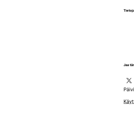
Tietoja
Jaa tä
Päiv
Käyt