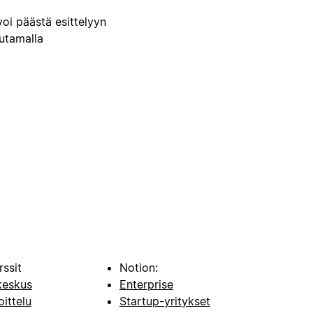
voi päästä esittelyyn
uutamalla
rssit
Notion:
keskus
Enterprise
oittelu
Startup-yritykset