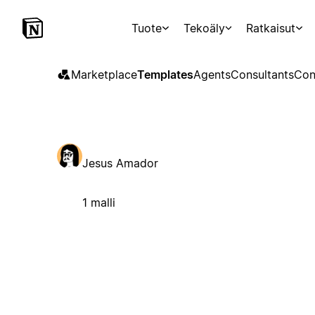
Tuote
Tekoäly
Ratkaisut
Marketplace
Templates
Agents
Consultants
Con
Jesus Amador
1 malli