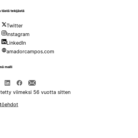
 tästä tekijästä
Twitter
Instagram
LinkedIn
amadorcampos.com
mä malli
itetty viimeksi 56 vuotta sitten
töehdot