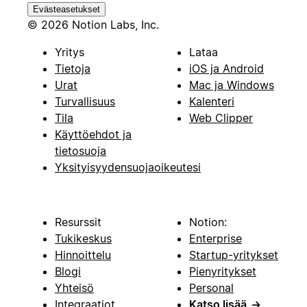
Evästeasetukset
© 2026 Notion Labs, Inc.
Yritys
Lataa
Tietoja
iOS ja Android
Urat
Mac ja Windows
Turvallisuus
Kalenteri
Tila
Web Clipper
Käyttöehdot ja
tietosuoja
Yksityisyydensuojaoikeutesi
Resurssit
Notion:
Tukikeskus
Enterprise
Hinnoittelu
Startup-yritykset
Blogi
Pienyritykset
Yhteisö
Personal
Integraatiot
Katso lisää
→