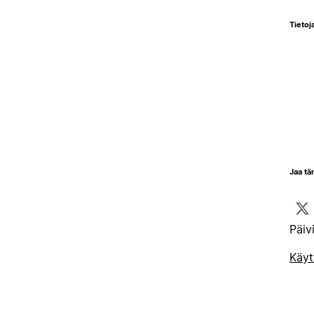
Tietoja
Jaa tä
Päiv
Käyt