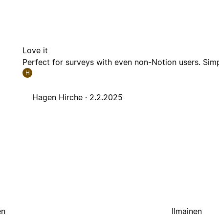
Love it
Perfect for surveys with even non-Notion users. Sim
H
Hagen Hirche ·
2.2.2025
en
Ilmainen