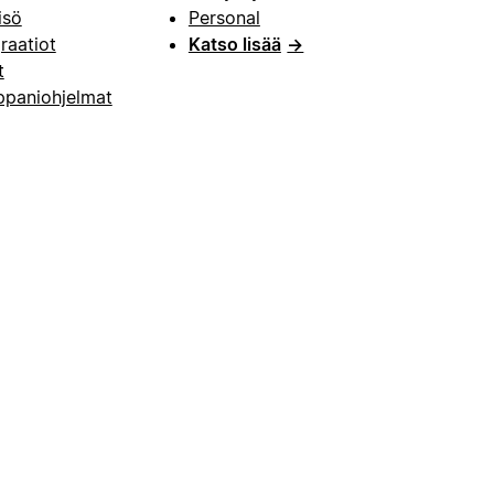
isö
Personal
raatiot
Katso lisää
→
t
paniohjelmat