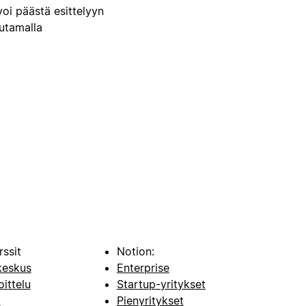
voi päästä esittelyyn
uutamalla
rssit
Notion:
keskus
Enterprise
oittelu
Startup-yritykset
i
Pienyritykset