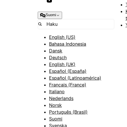
Suomi
English (US)
Bahasa Indonesia
Dansk
Deutsch
English (UK)
Español (España)
Español (Latinoamérica)
Français (France)
Italiano
Nederlands
Norsk
Português (Brasil)
Suomi
Svenska