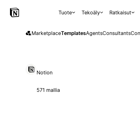
Tuote
Tekoäly
Ratkaisut
Marketplace
Templates
Agents
Consultants
Con
Notion
571 mallia