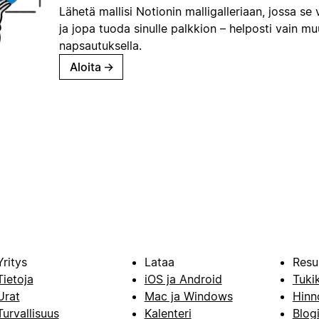
Lähetä mallisi Notionin malligalleriaan, jossa se 
ja jopa tuoda sinulle palkkion – helposti vain m
napsautuksella.
Aloita
→
Yritys
Lataa
Resu
Tietoja
iOS ja Android
Tuki
Urat
Mac ja Windows
Hinn
Turvallisuus
Kalenteri
Blog