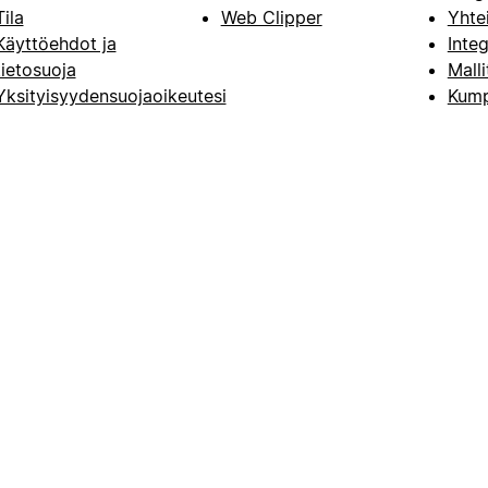
Tila
Web Clipper
Yhte
Käyttöehdot ja
Integ
tietosuoja
Malli
Yksityisyydensuojaoikeutesi
Kump