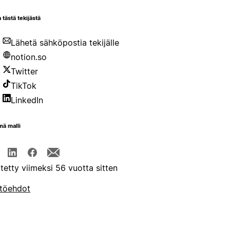
 tästä tekijästä
Lähetä sähköpostia tekijälle
notion.so
Twitter
TikTok
LinkedIn
mä malli
itetty viimeksi 56 vuotta sitten
töehdot