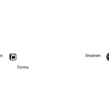
en
Ilmainen
Forms