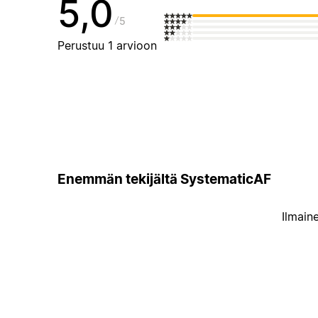
5,0
5
Perustuu 1 arvioon
Enemmän tekijältä SystematicAF
Ilmain