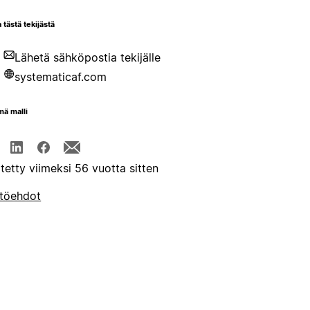
 tästä tekijästä
Lähetä sähköpostia tekijälle
systematicaf.com
mä malli
itetty viimeksi 56 vuotta sitten
töehdot