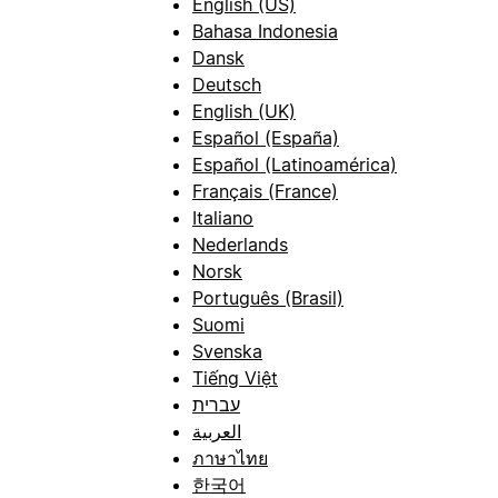
English (US)
Bahasa Indonesia
Dansk
Deutsch
English (UK)
Español (España)
Español (Latinoamérica)
Français (France)
Italiano
Nederlands
Norsk
Português (Brasil)
Suomi
Svenska
Tiếng Việt
עברית
العربية
ภาษาไทย
한국어