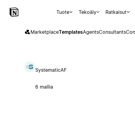
Tuote
Tekoäly
Ratkaisut
Marketplace
Templates
Agents
Consultants
Con
SystematicAF
6 mallia