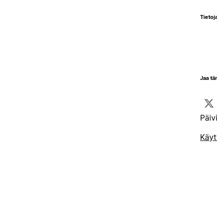
Tietoja
Jaa tä
Päiv
Käyt