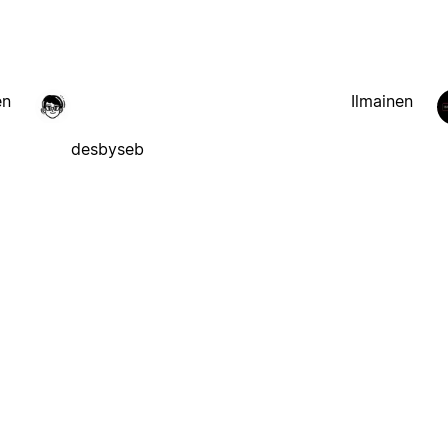
en
Ilmainen
desbyseb