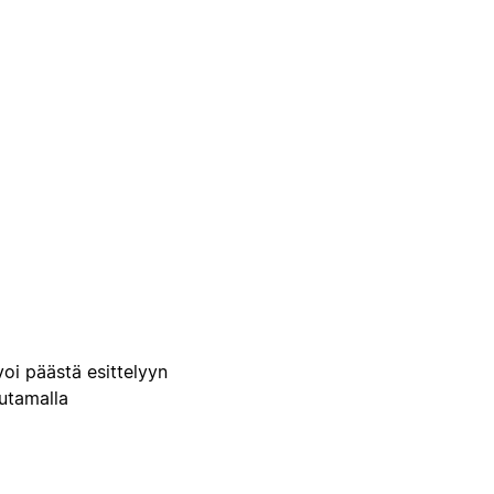
voi päästä esittelyyn
uutamalla