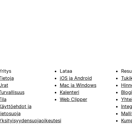
Yritys
Lataa
Resu
Tietoja
iOS ja Android
Tuki
Urat
Mac ja Windows
Hinn
Turvallisuus
Kalenteri
Blog
Tila
Web Clipper
Yhte
Käyttöehdot ja
Integ
tietosuoja
Malli
Yksityisyydensuojaoikeutesi
Kump