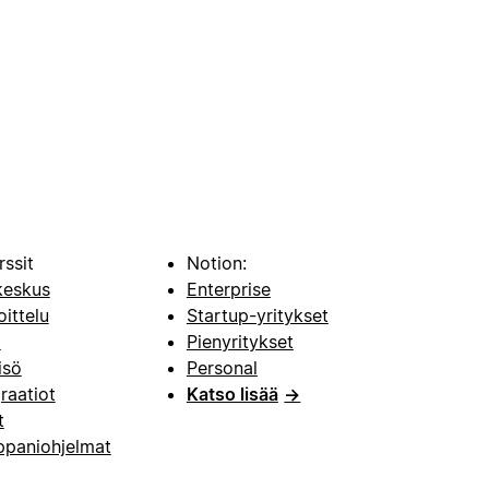
rssit
Notion:
keskus
Enterprise
oittelu
Startup-yritykset
i
Pienyritykset
isö
Personal
raatiot
Katso lisää
→
t
paniohjelmat