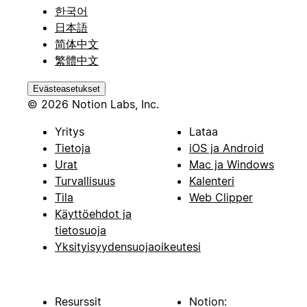
한국어
日本語
简体中文
繁體中文
Evästeasetukset
© 2026 Notion Labs, Inc.
Yritys
Lataa
Tietoja
iOS ja Android
Urat
Mac ja Windows
Turvallisuus
Kalenteri
Tila
Web Clipper
Käyttöehdot ja
tietosuoja
Yksityisyydensuojaoikeutesi
Resurssit
Notion: