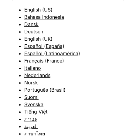
English (US)
Bahasa Indonesia
Dansk
Deutsch
English (UK)
Español (España)
Español (Latinoamérica)
Français (France)
Italiano
Nederlands
Norsk
Português (Brasil)
Suomi
Svenska
Tiếng Việt
עברית
العربية
ภาษาไทย