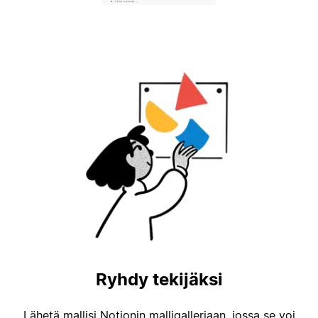
Ryhdy tekijäksi
Lähetä mallisi Notionin malligalleriaan, jossa se voi