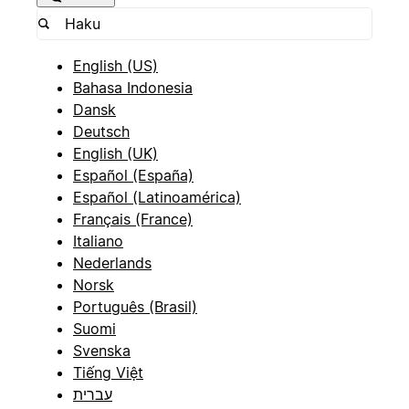
English (US)
Bahasa Indonesia
Dansk
Deutsch
English (UK)
Español (España)
Español (Latinoamérica)
Français (France)
Italiano
Nederlands
Norsk
Português (Brasil)
Suomi
Svenska
Tiếng Việt
עברית