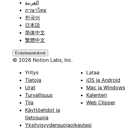
العربية
ภาษาไทย
한국어
日本語
简体中文
繁體中文
Evästeasetukset
© 2026 Notion Labs, Inc.
Yritys
Lataa
Tietoja
iOS ja Android
Urat
Mac ja Windows
Turvallisuus
Kalenteri
Tila
Web Clipper
Käyttöehdot ja
tietosuoja
Yksityisyydensuojaoikeutesi