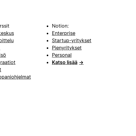
rssit
Notion:
keskus
Enterprise
oittelu
Startup-yritykset
i
Pienyritykset
isö
Personal
raatiot
Katso lisää
→
t
paniohjelmat