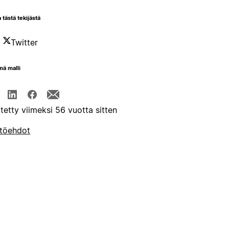
 tästä tekijästä
Twitter
mä malli
itetty viimeksi 56 vuotta sitten
töehdot