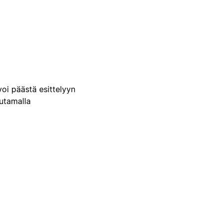
voi päästä esittelyyn
uutamalla