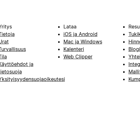
Yritys
Lataa
Resu
Tietoja
iOS ja Android
Tuki
Urat
Mac ja Windows
Hinn
Turvallisuus
Kalenteri
Blog
Tila
Web Clipper
Yhte
Käyttöehdot ja
Integ
tietosuoja
Malli
Yksityisyydensuojaoikeutesi
Kump