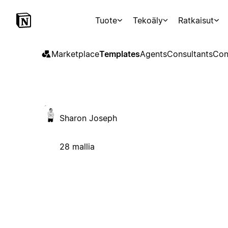
Tuote
Tekoäly
Ratkaisut
Marketplace
Templates
Agents
Consultants
Con
Sharon Joseph
28 mallia