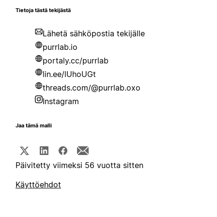
Tietoja tästä tekijästä
Lähetä sähköpostia tekijälle
purrlab.io
portaly.cc/purrlab
lin.ee/lUhoUGt
threads.com/@purrlab.oxo
Instagram
Jaa tämä malli
Päivitetty viimeksi 56 vuotta sitten
Käyttöehdot