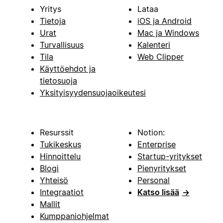
Yritys
Lataa
Tietoja
iOS ja Android
Urat
Mac ja Windows
Turvallisuus
Kalenteri
Tila
Web Clipper
Käyttöehdot ja
tietosuoja
Yksityisyydensuojaoikeutesi
Resurssit
Notion:
Tukikeskus
Enterprise
Hinnoittelu
Startup-yritykset
Blogi
Pienyritykset
Yhteisö
Personal
Integraatiot
Katso lisää
→
Mallit
Kumppaniohjelmat