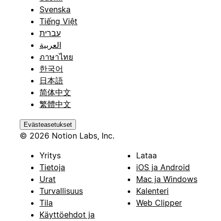
Svenska
Tiếng Việt
עברית
العربية
ภาษาไทย
한국어
日本語
简体中文
繁體中文
Evästeasetukset
© 2026 Notion Labs, Inc.
Yritys
Lataa
Tietoja
iOS ja Android
Urat
Mac ja Windows
Turvallisuus
Kalenteri
Tila
Web Clipper
Käyttöehdot ja