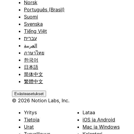
Norsk
Português (Brasil)
Suomi
Svenska
Tiếng Việt
עברית
العربية
ภาษาไทย
한국어
日本語
简体中文
繁體中文
Evästeasetukset
© 2026 Notion Labs, Inc.
Yritys
Lataa
Tietoja
iOS ja Android
Urat
Mac ja Windows
Turvallisuus
Kalenteri