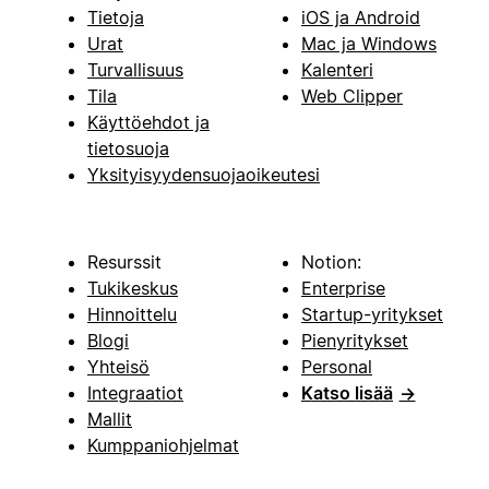
Tietoja
iOS ja Android
Urat
Mac ja Windows
Turvallisuus
Kalenteri
Tila
Web Clipper
Käyttöehdot ja
tietosuoja
Yksityisyydensuojaoikeutesi
Resurssit
Notion:
Tukikeskus
Enterprise
Hinnoittelu
Startup-yritykset
Blogi
Pienyritykset
Yhteisö
Personal
Integraatiot
Katso lisää
→
Mallit
Kumppaniohjelmat