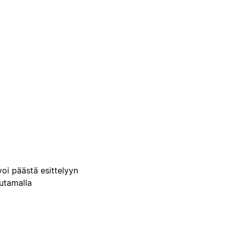
voi päästä esittelyyn
uutamalla