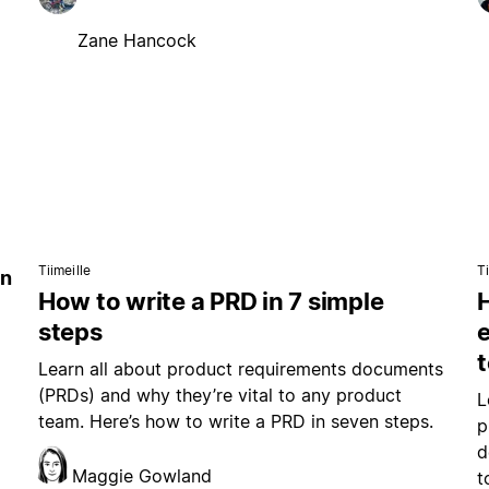
Zane Hancock
Tiimeille
Ti
in
How to write a PRD in 7 simple
steps
e
Learn all about product requirements documents
(PRDs) and why they’re vital to any product
L
team. Here’s how to write a PRD in seven steps.
p
d
Maggie Gowland
t