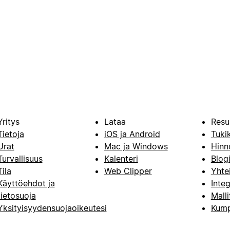
Yritys
Lataa
Resu
Tietoja
iOS ja Android
Tuki
Urat
Mac ja Windows
Hinn
Turvallisuus
Kalenteri
Blog
Tila
Web Clipper
Yhte
Käyttöehdot ja
Integ
tietosuoja
Malli
Yksityisyydensuojaoikeutesi
Kump