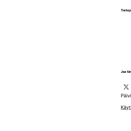
Tietoja
Jaa tä
Päiv
Käyt