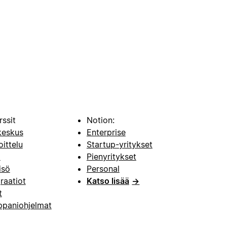
rssit
Notion:
keskus
Enterprise
oittelu
Startup-yritykset
i
Pienyritykset
isö
Personal
raatiot
Katso lisää
→
t
paniohjelmat