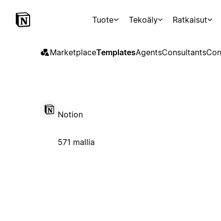
Tuote
Tekoäly
Ratkaisut
Marketplace
Templates
Agents
Consultants
Con
Notion
571 mallia