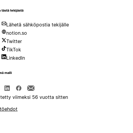
 tästä tekijästä
Lähetä sähköpostia tekijälle
notion.so
Twitter
TikTok
LinkedIn
mä malli
itetty viimeksi 56 vuotta sitten
töehdot