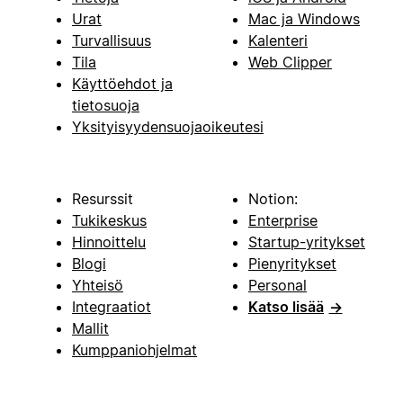
Urat
Mac ja Windows
Turvallisuus
Kalenteri
Tila
Web Clipper
Käyttöehdot ja
tietosuoja
Yksityisyydensuojaoikeutesi
Resurssit
Notion:
Tukikeskus
Enterprise
Hinnoittelu
Startup-yritykset
Blogi
Pienyritykset
Yhteisö
Personal
Integraatiot
Katso lisää
→
Mallit
Kumppaniohjelmat