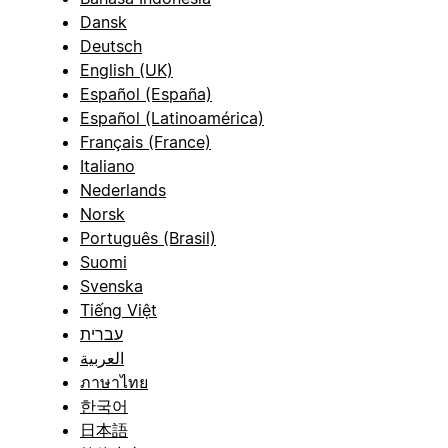
Dansk
Deutsch
English (UK)
Español (España)
Español (Latinoamérica)
Français (France)
Italiano
Nederlands
Norsk
Português (Brasil)
Suomi
Svenska
Tiếng Việt
עברית
العربية
ภาษาไทย
한국어
日本語