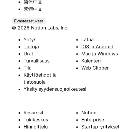
简体中文
繁體中文
Evästeasetukset
© 2026 Notion Labs, Inc.
Yritys
Lataa
Tietoja
iOS ja Android
Urat
Mac ja Windows
Turvallisuus
Kalenteri
Tila
Web Clipper
Käyttöehdot ja
tietosuoja
Yksityisyydensuojaoikeutesi
Resurssit
Notion:
Tukikeskus
Enterprise
Hinnoittelu
Startup-yritykset