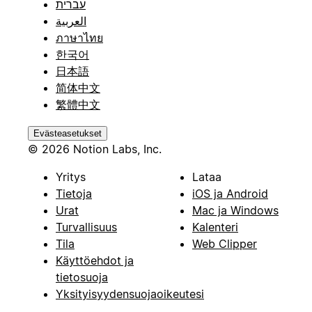
עברית
العربية
ภาษาไทย
한국어
日本語
简体中文
繁體中文
Evästeasetukset
© 2026 Notion Labs, Inc.
Yritys
Lataa
Tietoja
iOS ja Android
Urat
Mac ja Windows
Turvallisuus
Kalenteri
Tila
Web Clipper
Käyttöehdot ja
tietosuoja
Yksityisyydensuojaoikeutesi