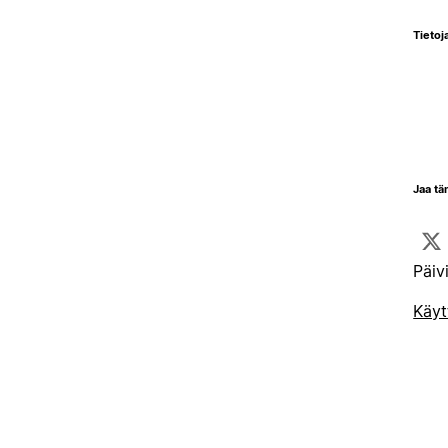
Tietoja
Jaa tä
Päiv
Käyt