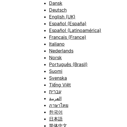
Dansk
Deutsch
English (UK)
Español (España)
Español (Latinoamérica)
Français (France)
Italiano
Nederlands
Norsk
Português (Brasil)
Suomi
Svenska
Tiếng Việt
עברית
العربية
ภาษาไทย
한국어
日本語
简体中文