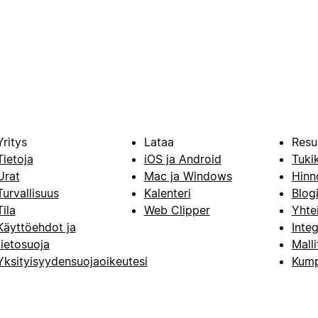
Yritys
Lataa
Resu
Tietoja
iOS ja Android
Tuki
Urat
Mac ja Windows
Hinn
Turvallisuus
Kalenteri
Blog
Tila
Web Clipper
Yhte
Käyttöehdot ja
Integ
tietosuoja
Malli
Yksityisyydensuojaoikeutesi
Kump