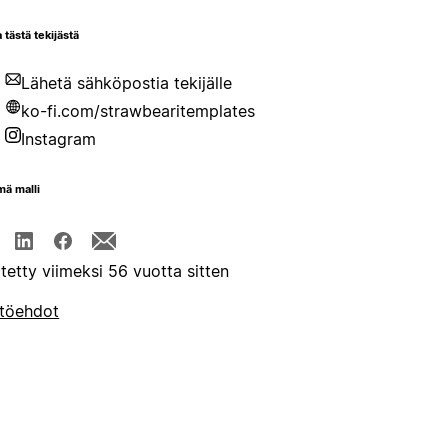
 tästä tekijästä
Lähetä sähköpostia tekijälle
ko-fi.com/strawbearitemplates
Instagram
mä malli
itetty viimeksi 56 vuotta sitten
töehdot