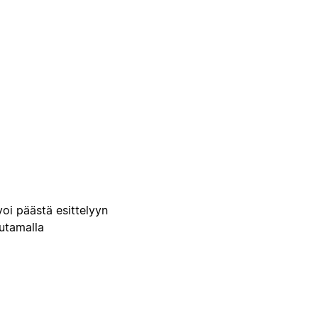
voi päästä esittelyyn
uutamalla