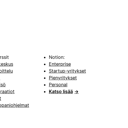
rssit
Notion:
keskus
Enterprise
oittelu
Startup-yritykset
i
Pienyritykset
isö
Personal
raatiot
Katso lisää
→
t
paniohjelmat