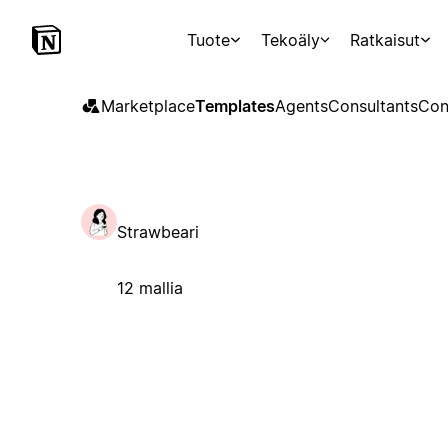
Tuote
Tekoäly
Ratkaisut
Marketplace
Templates
Agents
Consultants
Con
Strawbeari
12 mallia