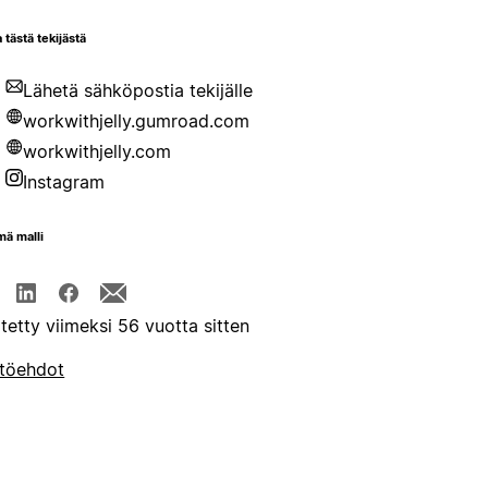
 tästä tekijästä
Lähetä sähköpostia tekijälle
workwithjelly.gumroad.com
workwithjelly.com
Instagram
mä malli
itetty viimeksi 56 vuotta sitten
töehdot