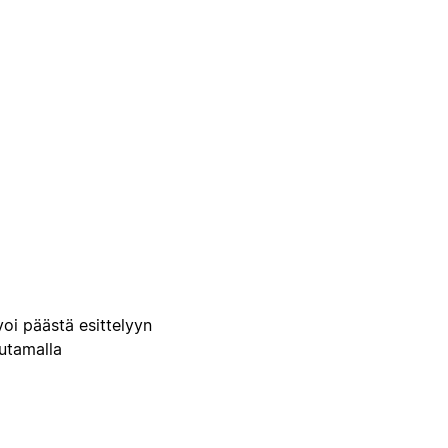
voi päästä esittelyyn
uutamalla