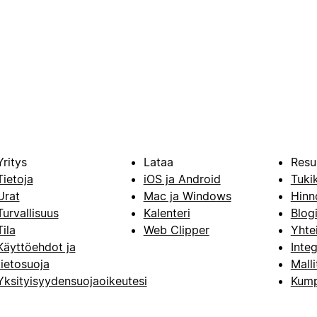
Yritys
Lataa
Resu
Tietoja
iOS ja Android
Tuki
Urat
Mac ja Windows
Hinn
Turvallisuus
Kalenteri
Blog
Tila
Web Clipper
Yhte
Käyttöehdot ja
Integ
tietosuoja
Malli
Yksityisyydensuojaoikeutesi
Kump