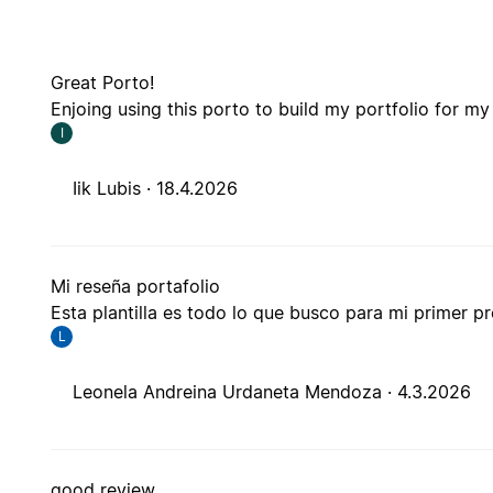
Great Porto!
Enjoing using this porto to build my portfolio for my 
I
Iik Lubis ·
18.4.2026
Mi reseña portafolio
Esta plantilla es todo lo que busco para mi primer p
L
Leonela Andreina Urdaneta Mendoza ·
4.3.2026
good review