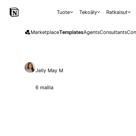
Tuote
Tekoäly
Ratkaisut
Marketplace
Templates
Agents
Consultants
Con
Jelly May M
6 mallia