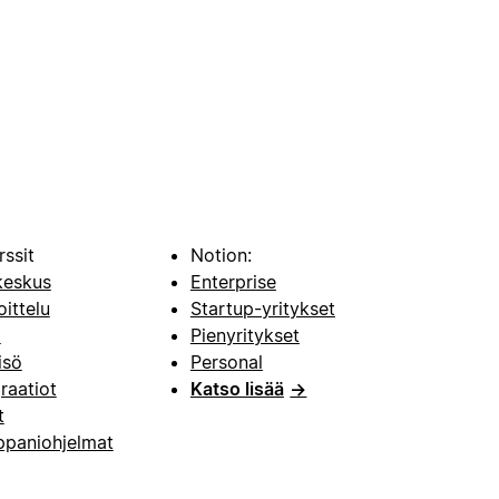
rssit
Notion:
keskus
Enterprise
oittelu
Startup-yritykset
i
Pienyritykset
isö
Personal
raatiot
Katso lisää
→
t
paniohjelmat