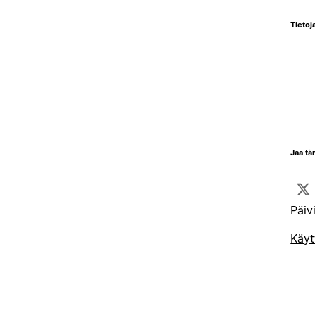
Tietoja
Jaa tä
Päiv
Käyt