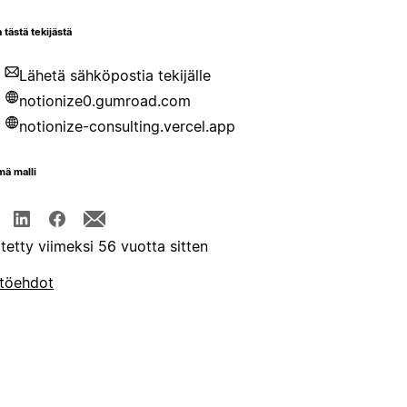
 tästä tekijästä
Lähetä sähköpostia tekijälle
notionize0.gumroad.com
notionize-consulting.vercel.app
mä malli
itetty viimeksi 56 vuotta sitten
töehdot