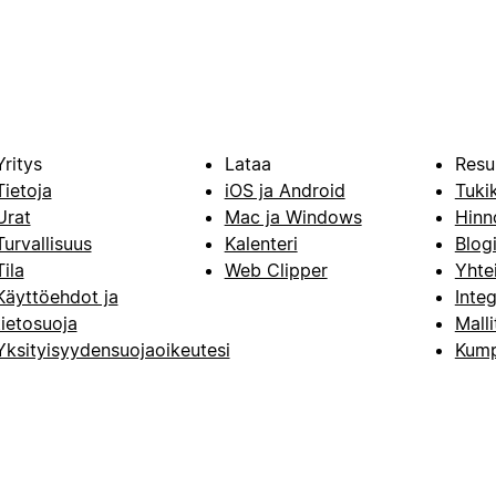
Yritys
Lataa
Resu
Tietoja
iOS ja Android
Tuki
Urat
Mac ja Windows
Hinn
Turvallisuus
Kalenteri
Blog
Tila
Web Clipper
Yhte
Käyttöehdot ja
Integ
tietosuoja
Malli
Yksityisyydensuojaoikeutesi
Kump