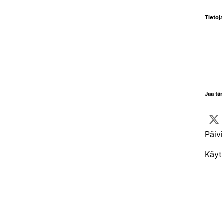
Tietoja
Jaa tä
Päiv
Käyt