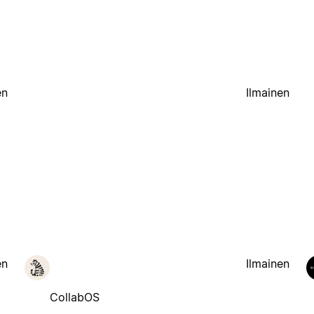
g
en
Ilmainen
en
Ilmainen
CollabOS