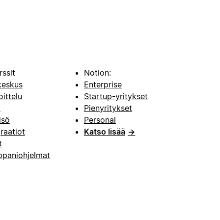
rssit
Notion:
keskus
Enterprise
oittelu
Startup-yritykset
i
Pienyritykset
isö
Personal
raatiot
Katso lisää
→
t
paniohjelmat