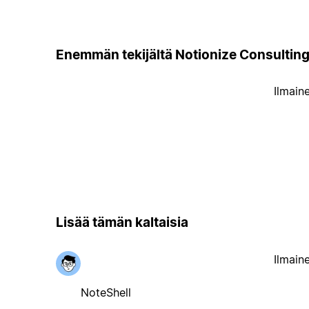
Enemmän tekijältä Notionize Consultin
Ilmain
Lisää tämän kaltaisia
Ilmain
NoteShell