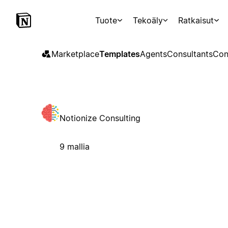
Tuote
Tekoäly
Ratkaisut
Marketplace
Templates
Agents
Consultants
Con
Notionize Consulting
9 mallia