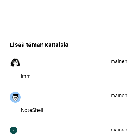
Lisää tämän kaltaisia
Ilmainen
Immi
Ilmainen
NoteShell
Ilmainen
R