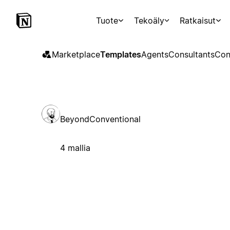
Tuote
Tekoäly
Ratkaisut
Marketplace
Templates
Agents
Consultants
Con
BeyondConventional
4 mallia