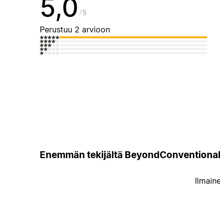
5,0
5
Perustuu 2 arvioon
Enemmän tekijältä BeyondConventiona
Ilmain