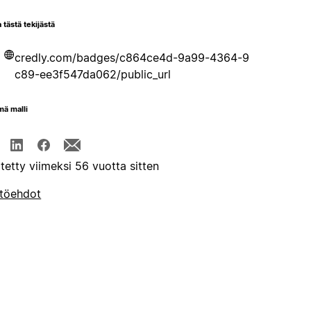
 tästä tekijästä
credly.com/badges/c864ce4d-9a99-4364-9
c89-ee3f547da062/public_url
mä malli
itetty viimeksi 56 vuotta sitten
töehdot