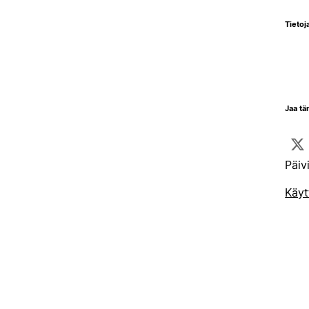
Tietoja
Jaa tä
Päiv
Käyt