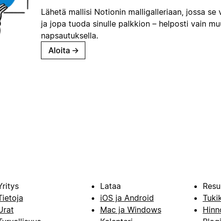
Lähetä mallisi Notionin malligalleriaan, jossa se 
ja jopa tuoda sinulle palkkion – helposti vain m
napsautuksella.
Aloita
→
Yritys
Lataa
Resu
Tietoja
iOS ja Android
Tuki
Urat
Mac ja Windows
Hinn