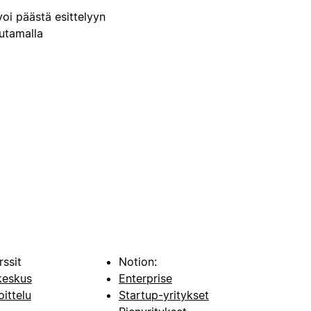
voi päästä esittelyyn
uutamalla
rssit
Notion:
keskus
Enterprise
oittelu
Startup-yritykset