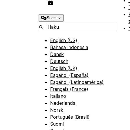
Suomi
English (US)
Bahasa Indonesia
Dansk
Deutsch
English (UK)
Español (España)
Español (Latinoamérica)
Français (France)
Italiano
Nederlands
Norsk
Português (Brasil)
Suomi