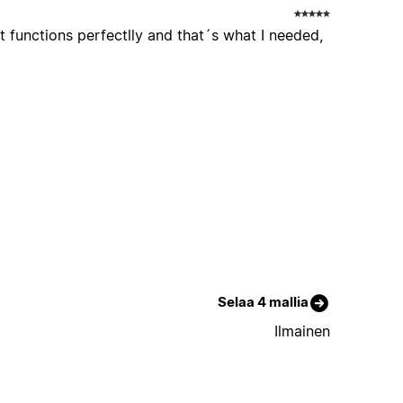
it functions perfectlly and that´s what I needed,
Selaa 4 mallia
Ilmainen