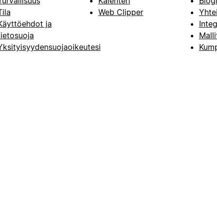
Turvallisuus
Kalenteri
Blog
Tila
Web Clipper
Yhte
Käyttöehdot ja
Integ
tietosuoja
Malli
Yksityisyydensuojaoikeutesi
Kump