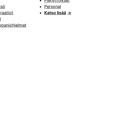
i
Pienyritykset
isö
Personal
raatiot
Katso lisää
→
t
paniohjelmat