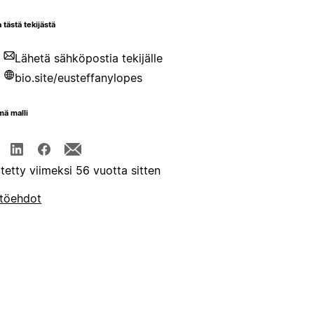
 tästä tekijästä
Lähetä sähköpostia tekijälle
bio.site/eusteffanylopes
mä malli
itetty viimeksi 56 vuotta sitten
töehdot