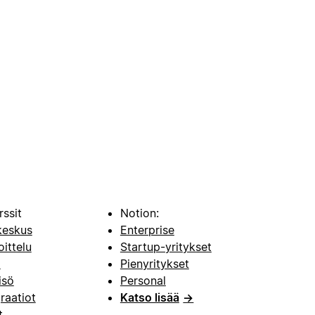
rssit
Notion:
keskus
Enterprise
oittelu
Startup-yritykset
i
Pienyritykset
isö
Personal
raatiot
Katso lisää
→
t