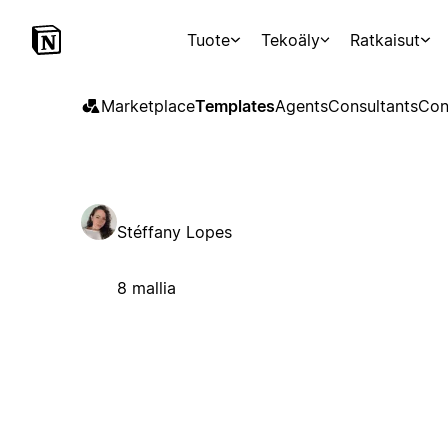
Tuote
Tekoäly
Ratkaisut
Marketplace
Templates
Agents
Consultants
Con
Stéffany Lopes
8 mallia