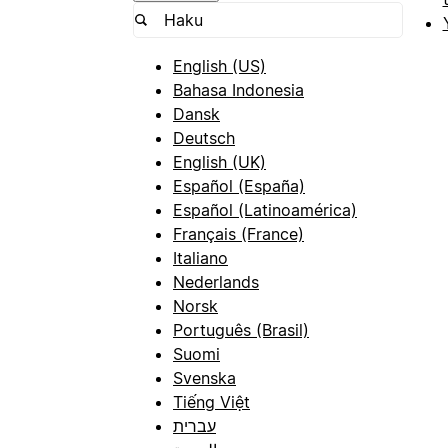
English (US)
Bahasa Indonesia
Dansk
Deutsch
English (UK)
Español (España)
Español (Latinoamérica)
Français (France)
Italiano
Nederlands
Norsk
Português (Brasil)
Suomi
Svenska
Tiếng Việt
עברית