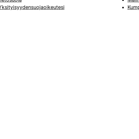
Yksityisyydensuojaoikeutesi
Kump