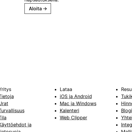
Aloita
→
Yritys
Lataa
Resu
Tietoja
iOS ja Android
Tuki
Urat
Mac ja Windows
Hinn
Turvallisuus
Kalenteri
Blog
Tila
Web Clipper
Yhte
Käyttöehdot ja
Integ
tietosuoja
Malli