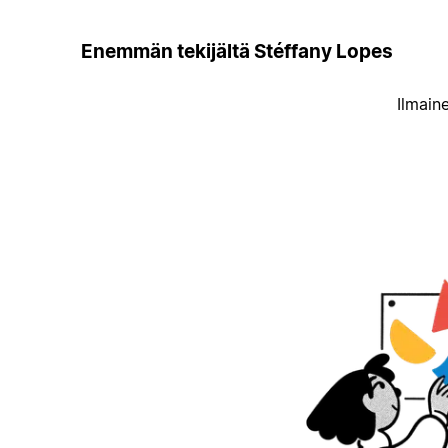
Enemmän tekijältä Stéffany Lopes
Ilmain