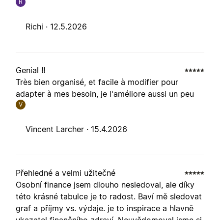
R
Richi ·
12.5.2026
Genial !!
Très bien organisé, et facile à modifier pour
adapter à mes besoin, je l'améliore aussi un peu
V
Vincent Larcher ·
15.4.2026
Přehledné a velmi užitečné
Osobní finance jsem dlouho nesledoval, ale díky
této krásné tabulce je to radost. Baví mě sledovat
graf a příjmy vs. výdaje. je to inspirace a hlavně