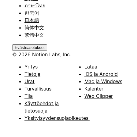
ภาษาไทย
한국어
日本語
简体中文
繁體中文
Evästeasetukset
© 2026 Notion Labs, Inc.
Yritys
Lataa
Tietoja
iOS ja Android
Urat
Mac ja Windows
Turvallisuus
Kalenteri
Tila
Web Clipper
Käyttöehdot ja
tietosuoja
Yksityisyydensuojaoikeutesi