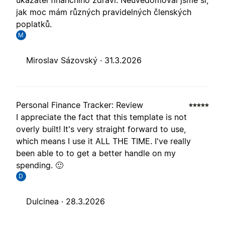
ukazatel finančního zdraví. Neuvědomoval jsme si,
jak moc mám různých pravidelných členských
poplatků.
M
Miroslav Sázovský ·
31.3.2026
Personal Finance Tracker: Review
I appreciate the fact that this template is not
overly built! It's very straight forward to use,
which means I use it ALL THE TIME. I've really
been able to to get a better handle on my
spending. 🙂
D
Dulcinea ·
28.3.2026