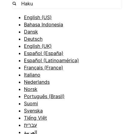
English (US)
Bahasa Indonesia
Dansk
Deutsch
English (UK)
Español (España)
Español (Latinoamérica)
Français (France)
Italiano
Nederlands
Norsk
Português (Brasil)
Suomi
Svenska
Tiếng Việt
עברית
العربية