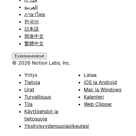
العربية
ภาษาไทย
한국어
日本語
简体中文
繁體中文
Evästeasetukset
© 2026 Notion Labs, Inc.
Yritys
Lataa
Tietoja
iOS ja Android
Urat
Mac ja Windows
Turvallisuus
Kalenteri
Tila
Web Clipper
Käyttöehdot ja
tietosuoja
Yksityisyydensuojaoikeutesi