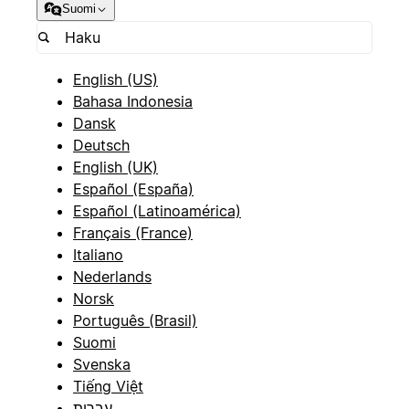
Suomi
English (US)
Bahasa Indonesia
Dansk
Deutsch
English (UK)
Español (España)
Español (Latinoamérica)
Français (France)
Italiano
Nederlands
Norsk
Português (Brasil)
Suomi
Svenska
Tiếng Việt
עברית