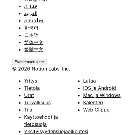
עברית
العربية
ภาษาไทย
한국어
日本語
简体中文
繁體中文
Evästeasetukset
© 2026 Notion Labs, Inc.
Yritys
Lataa
Tietoja
iOS ja Android
Urat
Mac ja Windows
Turvallisuus
Kalenteri
Tila
Web Clipper
Käyttöehdot ja
tietosuoja
Yksityisyydensuojaoikeutesi