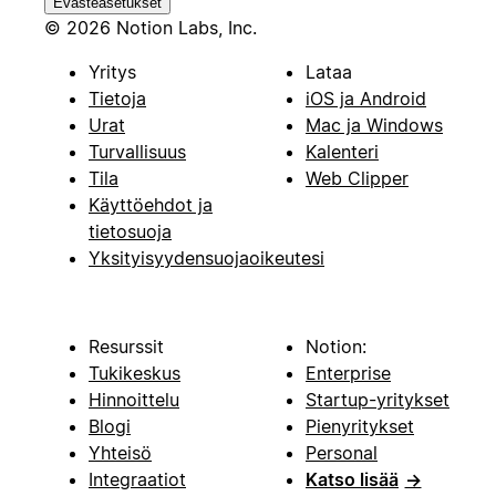
Evästeasetukset
© 2026 Notion Labs, Inc.
Yritys
Lataa
Tietoja
iOS ja Android
Urat
Mac ja Windows
Turvallisuus
Kalenteri
Tila
Web Clipper
Käyttöehdot ja
tietosuoja
Yksityisyydensuojaoikeutesi
Resurssit
Notion:
Tukikeskus
Enterprise
Hinnoittelu
Startup-yritykset
Blogi
Pienyritykset
Yhteisö
Personal
Integraatiot
Katso lisää
→