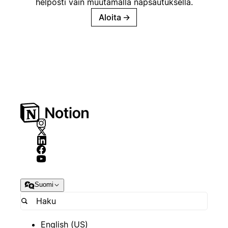
helposti vain muutamalla napsautuksella.
Aloita
→
Suomi
English (US)