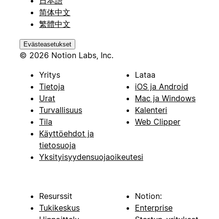
日本語
简体中文
繁體中文
Evästeasetukset
© 2026 Notion Labs, Inc.
Yritys
Lataa
Tietoja
iOS ja Android
Urat
Mac ja Windows
Turvallisuus
Kalenteri
Tila
Web Clipper
Käyttöehdot ja
tietosuoja
Yksityisyydensuojaoikeutesi
Resurssit
Notion:
Tukikeskus
Enterprise