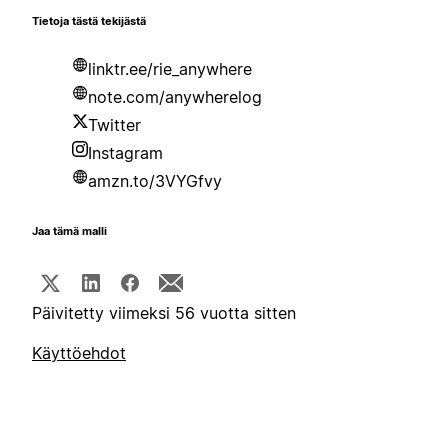
Tietoja tästä tekijästä
linktr.ee/rie_anywhere
note.com/anywherelog
Twitter
Instagram
amzn.to/3VYGfvy
Jaa tämä malli
Päivitetty viimeksi 56 vuotta sitten
Käyttöehdot