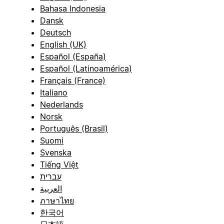
Bahasa Indonesia
Dansk
Deutsch
English (UK)
Español (España)
Español (Latinoamérica)
Français (France)
Italiano
Nederlands
Norsk
Português (Brasil)
Suomi
Svenska
Tiếng Việt
עברית
العربية
ภาษาไทย
한국어