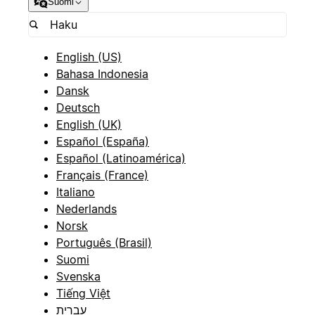
Suomi
English (US)
Bahasa Indonesia
Dansk
Deutsch
English (UK)
Español (España)
Español (Latinoamérica)
Français (France)
Italiano
Nederlands
Norsk
Português (Brasil)
Suomi
Svenska
Tiếng Việt
עברית