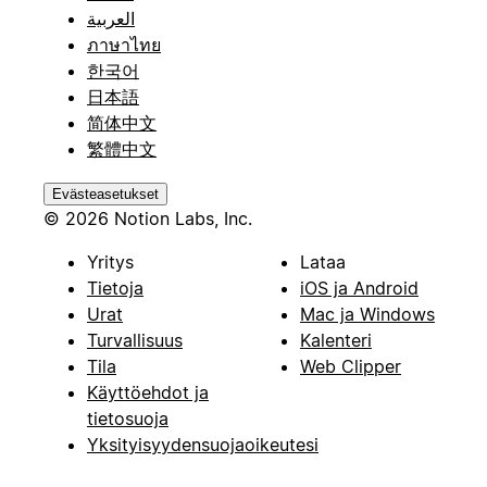
العربية
ภาษาไทย
한국어
日本語
简体中文
繁體中文
Evästeasetukset
© 2026 Notion Labs, Inc.
Yritys
Lataa
Tietoja
iOS ja Android
Urat
Mac ja Windows
Turvallisuus
Kalenteri
Tila
Web Clipper
Käyttöehdot ja
tietosuoja
Yksityisyydensuojaoikeutesi