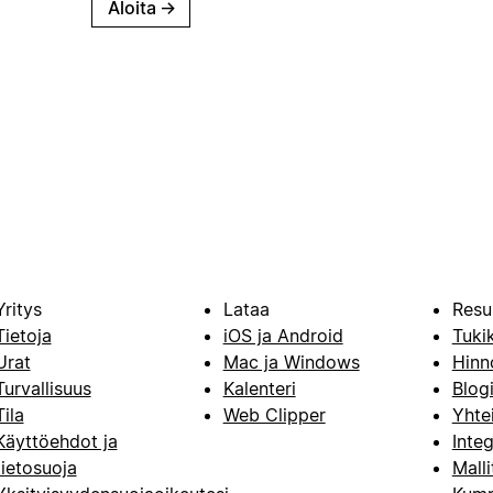
Aloita
→
Yritys
Lataa
Resu
Tietoja
iOS ja Android
Tuki
Urat
Mac ja Windows
Hinn
Turvallisuus
Kalenteri
Blog
Tila
Web Clipper
Yhte
Käyttöehdot ja
Integ
tietosuoja
Malli