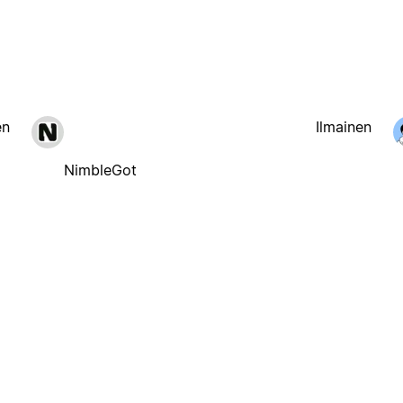
en
Ilmainen
NimbleGot