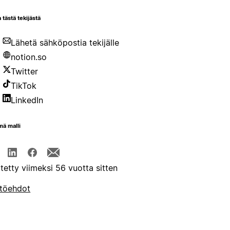
 tästä tekijästä
Lähetä sähköpostia tekijälle
notion.so
Twitter
TikTok
LinkedIn
mä malli
itetty viimeksi 56 vuotta sitten
töehdot