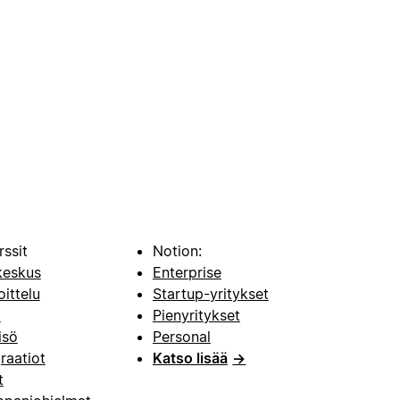
rssit
Notion:
keskus
Enterprise
oittelu
Startup-yritykset
i
Pienyritykset
isö
Personal
raatiot
Katso lisää
→
t