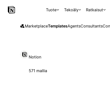
Tuote
Tekoäly
Ratkaisut
Marketplace
Templates
Agents
Consultants
Con
Notion
571 mallia