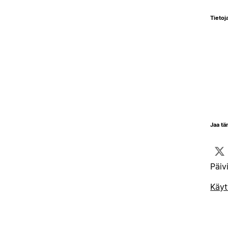
Tietoja
Jaa tä
Päiv
Käyt