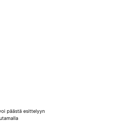
voi päästä esittelyyn
uutamalla