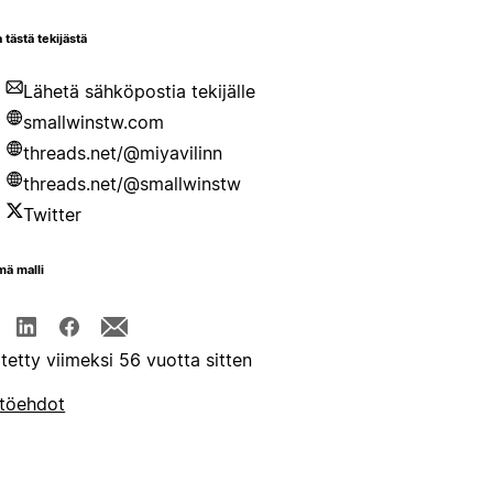
 tästä tekijästä
Lähetä sähköpostia tekijälle
smallwinstw.com
threads.net/@miyavilinn
threads.net/@smallwinstw
Twitter
mä malli
itetty viimeksi 56 vuotta sitten
töehdot