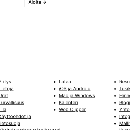
Aloita
→
Yritys
Lataa
Resu
Tietoja
iOS ja Android
Tuki
Urat
Mac ja Windows
Hinn
Turvallisuus
Kalenteri
Blog
Tila
Web Clipper
Yhte
Käyttöehdot ja
Integ
tietosuoja
Malli