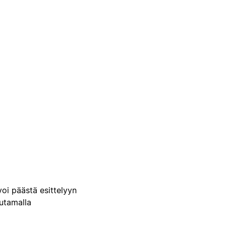
voi päästä esittelyyn
uutamalla