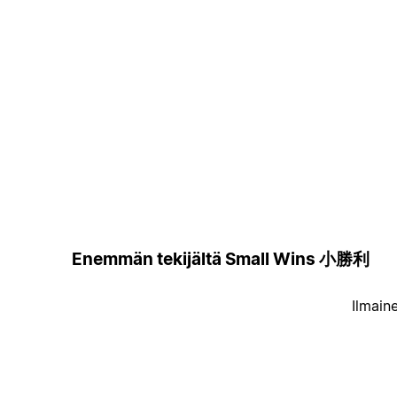
Enemmän tekijältä Small Wins 小勝利
Ilmain