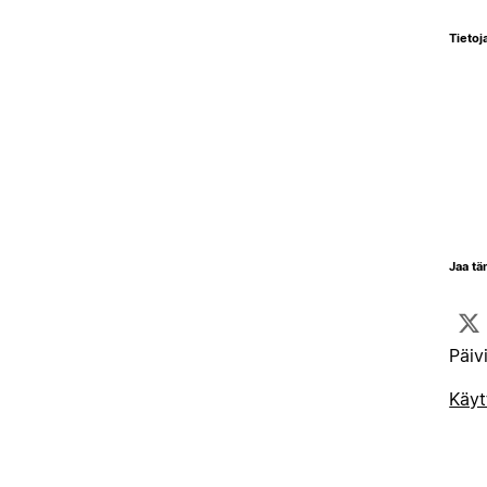
Tietoja
Jaa tä
Päiv
Käyt