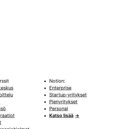
rssit
Notion:
keskus
Enterprise
oittelu
Startup-yritykset
i
Pienyritykset
isö
Personal
raatiot
Katso lisää
→
t