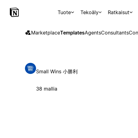
Tuote
Tekoäly
Ratkaisut
Marketplace
Templates
Agents
Consultants
Con
Small Wins 小勝利
38 mallia