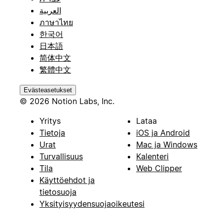
العربية
ภาษาไทย
한국어
日本語
简体中文
繁體中文
Evästeasetukset
© 2026 Notion Labs, Inc.
Yritys
Lataa
Tietoja
iOS ja Android
Urat
Mac ja Windows
Turvallisuus
Kalenteri
Tila
Web Clipper
Käyttöehdot ja
tietosuoja
Yksityisyydensuojaoikeutesi