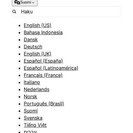
Suomi
English (US)
Bahasa Indonesia
Dansk
Deutsch
English (UK)
Español (España)
Español (Latinoamérica)
Français (France)
Italiano
Nederlands
Norsk
Português (Brasil)
Suomi
Svenska
Tiếng Việt
עברית