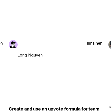
en
Ilmainen
Long Nguyen
Ti
Create and use an upvote formula for team