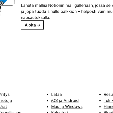
Lähetä mallisi Notionin malligalleriaan, jossa se 
ja jopa tuoda sinulle palkkion – helposti vain m
napsautuksella.
Aloita
→
Yritys
Lataa
Resu
Tietoja
iOS ja Android
Tuki
Urat
Mac ja Windows
Hinn
Turvallisuus
Kalenteri
Blog