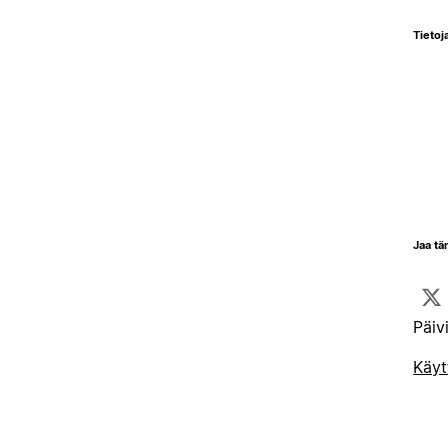
Tietoja
Jaa tä
Päiv
Käyt