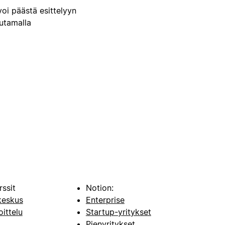
voi päästä esittelyyn
uutamalla
rssit
Notion:
keskus
Enterprise
oittelu
Startup-yritykset
i
Pienyritykset