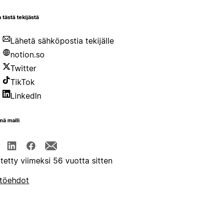
 tästä tekijästä
Lähetä sähköpostia tekijälle
notion.so
Twitter
TikTok
LinkedIn
mä malli
itetty viimeksi 56 vuotta sitten
töehdot