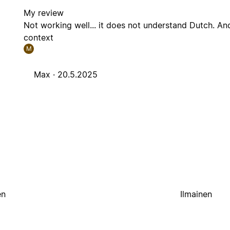
My review
Not working well... it does not understand Dutch. And
context
M
Max ·
20.5.2025
en
Ilmainen