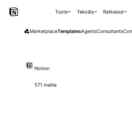
Tuote
Tekoäly
Ratkaisut
Marketplace
Templates
Agents
Consultants
Con
Notion
571 mallia