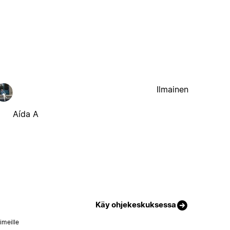
Ilmainen
Aída A
Käy ohjekeskuksessa
imeille