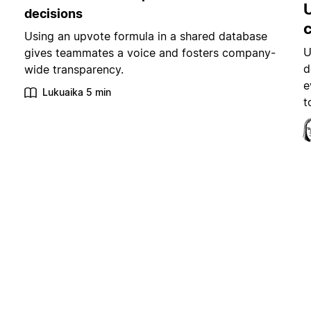
decisions
Using an upvote formula in a shared database
U
gives teammates a voice and fosters company-
d
wide transparency.
e
Lukuaika 5 min
t