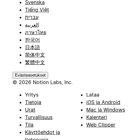
Svenska
Tiếng Việt
עברית
العربية
ภาษาไทย
한국어
日本語
简体中文
繁體中文
Evästeasetukset
© 2026 Notion Labs, Inc.
Yritys
Lataa
Tietoja
iOS ja Android
Urat
Mac ja Windows
Turvallisuus
Kalenteri
Tila
Web Clipper
Käyttöehdot ja
tietosuoja