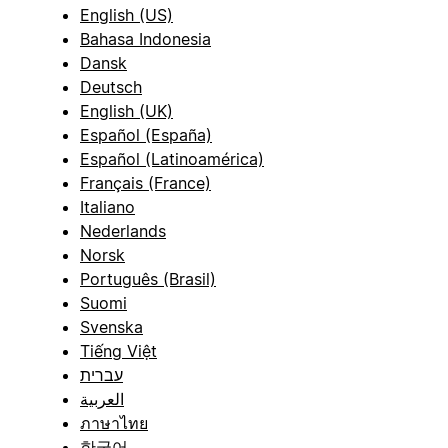
English (US)
Bahasa Indonesia
Dansk
Deutsch
English (UK)
Español (España)
Español (Latinoamérica)
Français (France)
Italiano
Nederlands
Norsk
Português (Brasil)
Suomi
Svenska
Tiếng Việt
עברית
العربية
ภาษาไทย
한국어