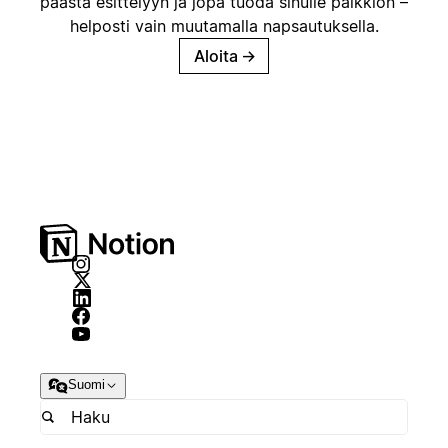
päästä esittelyyn ja jopa tuoda sinulle palkkion –
helposti vain muutamalla napsautuksella.
Aloita
→
Suomi