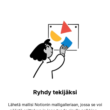
Ryhdy tekijäksi
Lähetä mallisi Notionin malligalleriaan, jossa se voi