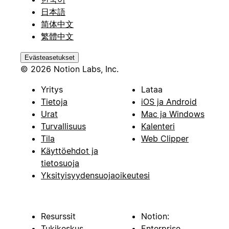
日本語
简体中文
繁體中文
Evästeasetukset
© 2026 Notion Labs, Inc.
Yritys
Lataa
Tietoja
iOS ja Android
Urat
Mac ja Windows
Turvallisuus
Kalenteri
Tila
Web Clipper
Käyttöehdot ja
tietosuoja
Yksityisyydensuojaoikeutesi
Resurssit
Notion:
Tukikeskus
Enterprise