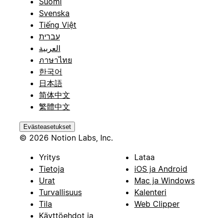
Suomi
Svenska
Tiếng Việt
עברית
العربية
ภาษาไทย
한국어
日本語
简体中文
繁體中文
Evästeasetukset
© 2026 Notion Labs, Inc.
Yritys
Lataa
Tietoja
iOS ja Android
Urat
Mac ja Windows
Turvallisuus
Kalenteri
Tila
Web Clipper
Käyttöehdot ja