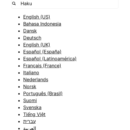
English (US)
Bahasa Indonesia
Dansk
Deutsch
English (UK)
Español (España)
Español (Latinoamérica)
Français (France)
Italiano
Nederlands
Norsk
Português (Brasil)
Suomi
Svenska
Tiếng Việt
עברית
العربية