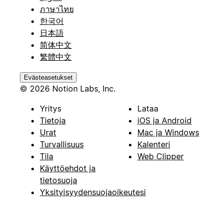
ภาษาไทย
한국어
日本語
简体中文
繁體中文
Evästeasetukset
© 2026 Notion Labs, Inc.
Yritys
Lataa
Tietoja
iOS ja Android
Urat
Mac ja Windows
Turvallisuus
Kalenteri
Tila
Web Clipper
Käyttöehdot ja
tietosuoja
Yksityisyydensuojaoikeutesi