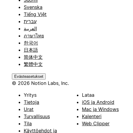
Svenska
Tiếng Việt
עברית
العربية
ภาษาไทย
한국어
日本語
简体中文
繁體中文
Evästeasetukset
© 2026 Notion Labs, Inc.
Yritys
Lataa
Tietoja
iOS ja Android
Urat
Mac ja Windows
Turvallisuus
Kalenteri
Tila
Web Clipper
Käyttöehdot ja