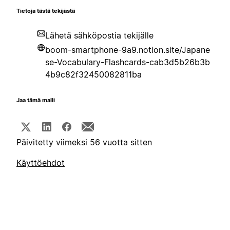
Tietoja tästä tekijästä
Lähetä sähköpostia tekijälle
boom-smartphone-9a9.notion.site/Japane
se-Vocabulary-Flashcards-cab3d5b26b3b
4b9c82f32450082811ba
Jaa tämä malli
Päivitetty viimeksi 56 vuotta sitten
Käyttöehdot