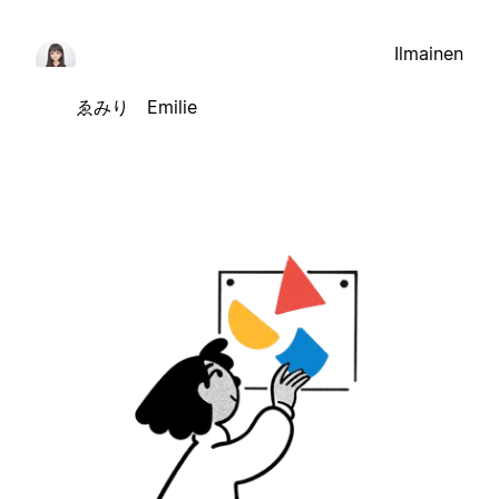
Ilmainen
ゑみり Emilie